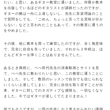
たい」と思い、あるギター教室に通いました。何冊か教本
を出版しているほどのギタリストが講師だったのですが、
ギターの腕は一向に上達しないし、先生に音楽理論のこと
で質問をしても、「ごめん、ちょっと言ってる意味が分か
らない」などと言われたこともあって。その教室に通うの
をやめました。
その後、他に教本を買って練習したのですが、全く無意味
で、完全に自信を失っていました。それから２年程は、ほ
とんどギターを弾くことはありませんでした。
あるとき偶然に、ペぺ田代先生の演奏動画とサイトを見
て、ぺぺ先生に教わりたいと思い、この教室に通うことに
しました。そして、数回のレッスンで自分でも信じられな
いくらい上達してしまい、完全に自信を取り戻すことが出
来、ギターに対してのネガティブな感情も、一切なくなり
ました。今ではギターが楽しくてたまりません！
何でもそうですが、一部の生徒しか上達させられない講師