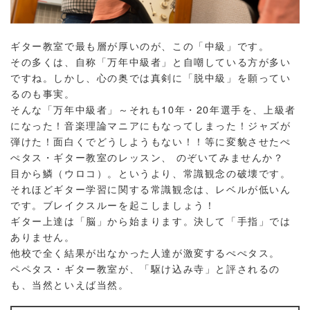
ギター教室で最も層が厚いのが、この「中級」です。
その多くは、自称「万年中級者」と自嘲している方が多い
ですね。しかし、心の奥では真剣に「脱中級」を願ってい
るのも事実。
そんな「万年中級者」～それも10年・20年選手を、上級者
になった！音楽理論マニアにもなってしまった！ジャズが
弾けた！面白くでどうしようもない！！等に変貌させたぺ
ぺタス・ギター教室のレッスン、 のぞいてみませんか？
目から鱗（ウロコ）。というより、常識観念の破壊です。
それほどギター学習に関する常識観念は、レベルが低いん
です。ブレイクスルーを起こしましょう！
ギター上達は「脳」から始まります。決して「手指」では
ありません。
他校で全く結果が出なかった人達が激変するぺぺタス。
ペペタス・ギター教室が、「駆け込み寺」と評されるの
も、当然といえば当然。